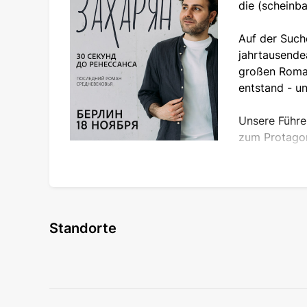
die (scheinba
Auf der Suche
jahrtausende
großen Roman
entstand - un
Unsere Führe
zum Protagon
Dies ist eine Begegnung für alle, die verstehe
verrenkte Gelenk des Jahrhunderts - einschlie
Standorte