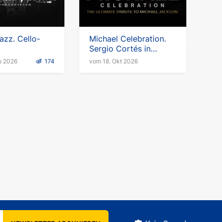
azz. Cello-
Michael Celebration.
Sergio Cortés in
Deutschland
p 2026
174
vom 18. Okt 2026