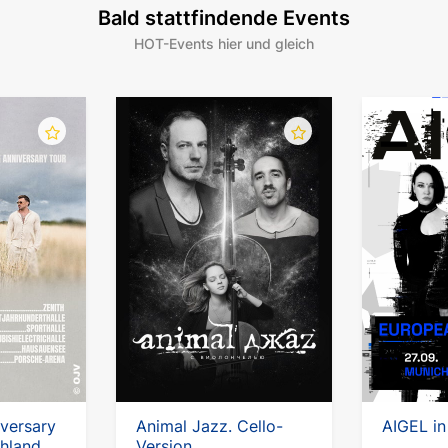
Bald stattfindende Events
HOT-Events hier und gleich
iversary
Animal Jazz. Cello-
AIGEL in
chland
Version