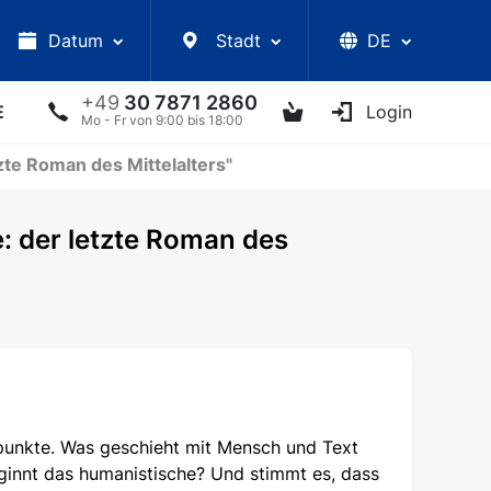
Datum
Stadt
DE
+49
30 7871 2860
E
VORLESUNGEN
UKRAINISCHE ARTISTEN
Login
AN
Mo - Fr von 9:00 bis 18:00
zte Roman des Mittelalters"
: der letzte Roman des
unkte. Was geschieht mit Mensch und Text
ginnt das humanistische? Und stimmt es, dass