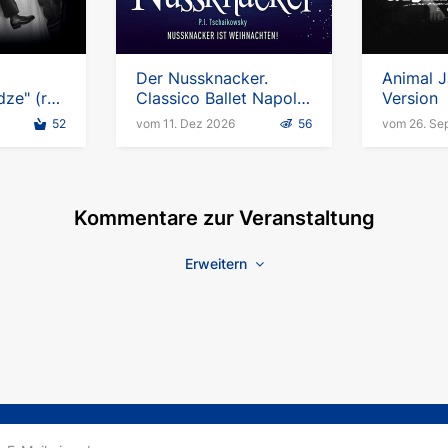
Der Nussknacker.
Animal J
ze" (ru)
Classico Ballet Napoli
Version
d
2026-2027
52
vom 11. Dez 2026
56
vom 26. Se
Kommentare zur Veranstaltung
Erweitern