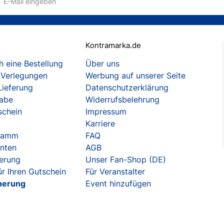
E-Mail eingeben
Kontramarka.de
 eine Bestellung
Über uns
 Verlegungen
Werbung auf unserer Seite
Lieferung
Datenschutzerklärung
gabe
Widerrufsbelehrung
schein
Impressum
Karriere
gramm
FAQ
enten
AGB
herung
Unser Fan-Shop (DE)
r Ihren Gutschein
Für Veranstalter
herung
Event hinzufügen