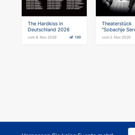
The Hardkiss in
Theaterstück
Deutschland 2026
"Sobachje Serd
in Deutschlan
vom 8. Nov 2026
199
vom 2. Nov 2026