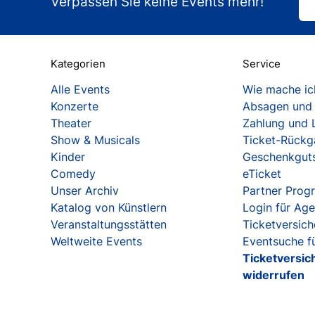
Verpassen Sie keine Events mehr!
Kategorien
Service
Alle Events
Wie mache ich
Konzerte
Absagen und
Theater
Zahlung und 
Show & Musicals
Ticket-Rück
Kinder
Geschenkgut
Comedy
eTicket
Unser Archiv
Partner Pro
Katalog von Künstlern
Login für Ag
Veranstaltungsstätten
Ticketversic
Weltweite Events
Eventsuche fü
Ticketversic
widerrufen