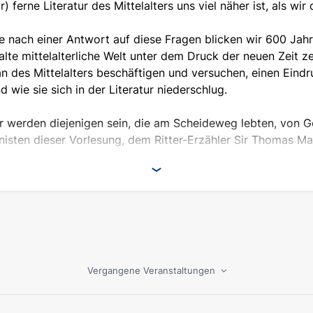
r) ferne Literatur des Mittelalters uns viel näher ist, als wi
 nach einer Antwort auf diese Fragen blicken wir 600 Jahre
alte mittelalterliche Welt unter dem Druck der neuen Zeit z
 des Mittelalters beschäftigen und versuchen, einen Eindr
d wie sie sich in der Literatur niederschlug.
r werden diejenigen sein, die am Scheideweg lebten, von G
isten dieser Vorlesung, dem Ritter-Erzähler Sir Thomas Ma
n wollen, wie sich ein Mensch verändert, wenn sich die Welt
ßlich unseres eigenen.
Vergangene Veranstaltungen