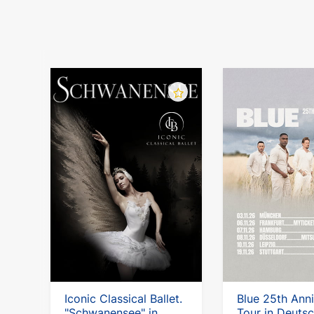
Iconic Classical Ballet.
Blue 25th Ann
"Schwanensee" in
Tour in Deuts