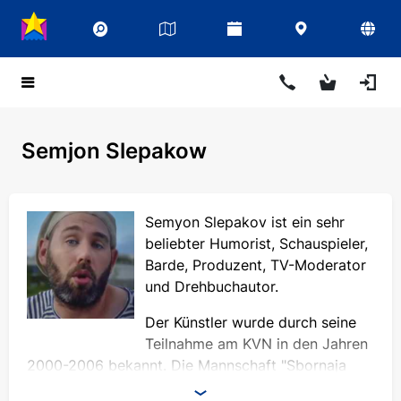
Semjon Slepakow
Semyon Slepakov ist ein sehr
beliebter Humorist, Schauspieler,
Barde, Produzent, TV-Moderator
und Drehbuchautor.
Der Künstler wurde durch seine
Teilnahme am KVN in den Jahren
2000-2006 bekannt. Die Mannschaft "Sbornaja
Pjatigorsk", deren Kapitän Semyon war, gewann