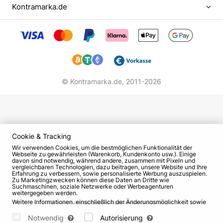
Slepakovs Team in die Oberste Liga auf und
Kontramarka.de
gehörte zur Elite des Klubs. Im Jahr 2005 zog der
Komiker auf Einladung des Schaustellers Garik
Martirosyan, mit dem er befreundet war, nach
Moskau. Schon bald wurde er Mitglied des Stand-
up-Programms "Comedy Club". Die Teilnahme an
der Show, in der er unter anderem seine
© Kontramarka.de,
2011-2026
Parodielieder vortrug, brachte dem Komiker
landesweite Popularität.
Drehbuchautor und Produzent
Cookie & Tracking
2006 realisierte Slepakov zusammen mit dem
Wir verwenden Cookies, um die bestmöglichen Funktionalität der
Produzenten des Senders TNT, Alexander Dulerain,
Webseite zu gewährleisten (Warenkorb, Kundenkonto usw.). Einige
davon sind notwendig, während andere, zusammen mit Pixeln und
und Garik Martirosyan den Sketch "Unser
vergleichbaren Technologien, dazu beitragen, unsere Website und Ihre
Russland", bei dem er einer der Autoren war. Das
Erfahrung zu verbessern, sowie personalisierte Werbung auszuspielen.
Zu Marketingzwecken können diese Daten an Dritte wie
humoristische Projekt war ein durchschlagender
Suchmaschinen, soziale Netzwerke oder Werbeagenturen
weitergegeben werden.
Erfolg. Im Jahr 2008 schrieb er das Drehbuch für
Weitere Informationen, einschließlich der Änderungsmöglichkeit sowie
Widerspruchsrechte, finden Sie auf den Seiten
Datenschutz
und
AGB
.
die beliebte Fernsehserie "Univer". Im Jahr 2014
Bitte wählen Sie unten aus, welche Cookies gesetzt werden können
Notwendig
Autorisierung
startete Semyon mit seinem Kollegen Vyacheslav