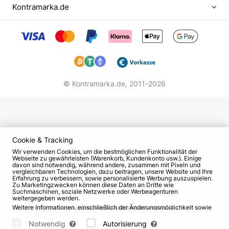
hatten, insbesondere die Komposition Do you want
Kontramarka.de
to know a secret?
Im Jahr 1983 beginnen die Musiker aktiv zu proben
und in Clubs aufzutreten. Bei einem der Konzerte
lernen sie Bari Alibasov kennen, der sie einlädt, im
Programm des Ensembles "Integral" in Moskau zu
© Kontramarka.de,
2011-2026
spielen. Im Gegenzug verlangt er jedoch eine
Korrektur des Repertoires. Die Jungs lehnen das
Angebot ab, da sie nicht nach der Pfeife eines
anderen tanzen wollen. Unerwartet nimmt Dmitry
Rubin die Einladung an und verlässt das Team.
Cookie & Tracking
Wir verwenden Cookies, um die bestmöglichen Funktionalität der
Er wird durch Andrei Zabludovsky ersetzt. So
Webseite zu gewährleisten (Warenkorb, Kundenkonto usw.). Einige
davon sind notwendig, während andere, zusammen mit Pixeln und
entsteht die "goldene" Zusammensetzung der
vergleichbaren Technologien, dazu beitragen, unsere Website und Ihre
Erfahrung zu verbessern, sowie personalisierte Werbung auszuspielen.
Gruppe "Secret", die bald das ganze Land
Zu Marketingzwecken können diese Daten an Dritte wie
Suchmaschinen, soziale Netzwerke oder Werbeagenturen
erschüttern wird.
weitergegeben werden.
Weitere Informationen, einschließlich der Änderungsmöglichkeit sowie
Die Entstehungszeit
Widerspruchsrechte, finden Sie auf den Seiten
Datenschutz
und
AGB
.
Bitte wählen Sie unten aus, welche Cookies gesetzt werden können
Notwendig
Autorisierung