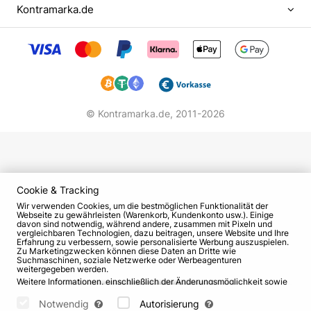
Nowgorod ein. Sie erkannte, dass sie einen Fehler
Kontramarka.de
machte, denn ihr Wunsch, Sängerin zu werden, war
stärker. Im selben Jahr schrieb sich Irina an der
Theaterschule von Nischni Nowgorod für den
Fachbereich "Schauspielerin für Theater und Kino"
ein.
© Kontramarka.de,
2011-2026
Als sie im 2. Studienjahr war, kam das Theater
"Werkstatt von Peter Fomenko" zu ihnen. Die
Schauspieler aus der Metropole zeigten ihr hohes
Können, die einheimischen Studenten wiederum
zeigten, was sie bereits gelernt hatten. Während
Cookie & Tracking
dieses Besuchs wurde Irina Pegova als talentiertes
Wir verwenden Cookies, um die bestmöglichen Funktionalität der
Mädchen wahrgenommen, und sie beschloss fest,
Webseite zu gewährleisten (Warenkorb, Kundenkonto usw.). Einige
davon sind notwendig, während andere, zusammen mit Pixeln und
nach der Schule in die GITIS einzutreten. Und das
vergleichbaren Technologien, dazu beitragen, unsere Website und Ihre
Erfahrung zu verbessern, sowie personalisierte Werbung auszuspielen.
hartnäckige Mädchen erreichte ihr Ziel - sie
Zu Marketingzwecken können diese Daten an Dritte wie
Suchmaschinen, soziale Netzwerke oder Werbeagenturen
begann ein Studium in der Abteilung für Regie.
weitergegeben werden.
Weitere Informationen, einschließlich der Änderungsmöglichkeit sowie
Der Aufstieg einer angehenden
Widerspruchsrechte, finden Sie auf den Seiten
Datenschutz
und
AGB
.
Bitte wählen Sie unten aus, welche Cookies gesetzt werden können
Notwendig
Autorisierung
Schauspielerin