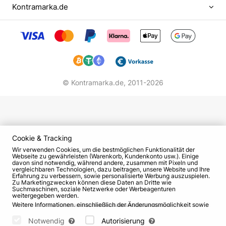
Karriere nicht los. Sie sammelte das Geld, das sie
Kontramarka.de
verdiente, um nach Moskau zu gehen und
Schauspielerin zu werden. 1980 geschah genau
das.
Als sie in der russischen Hauptstadt ankam, trat sie
zum ersten Mal dem GITIS bei. Elena eroberte die
© Kontramarka.de,
2011-2026
Kommission mit ihrer Spontaneität und ihrem
Talent, indem sie auf den Knien eine Passage aus
Tolstoi las. Sie kam in die Werkstatt von Vladimir
Andreev und begann, die Grundlagen ihres
Lieblingsberufs zu erlernen.
Cookie & Tracking
Wir verwenden Cookies, um die bestmöglichen Funktionalität der
Das Theater voller Träume
Webseite zu gewährleisten (Warenkorb, Kundenkonto usw.). Einige
davon sind notwendig, während andere, zusammen mit Pixeln und
vergleichbaren Technologien, dazu beitragen, unsere Website und Ihre
Nach ihrem Abschluss wurde Jakowlewa auf
Erfahrung zu verbessern, sowie personalisierte Werbung auszuspielen.
Zu Marketingzwecken können diese Daten an Dritte wie
einstimmigen Beschluss der Truppe (und das ist
Suchmaschinen, soziale Netzwerke oder Werbeagenturen
weitergegeben werden.
eine große Seltenheit) Schauspielerin des Theaters
Weitere Informationen, einschließlich der Änderungsmöglichkeit sowie
"Sovremennik". Ihre erste Rolle war in der
Widerspruchsrechte, finden Sie auf den Seiten
Datenschutz
und
AGB
.
Bitte wählen Sie unten aus, welche Cookies gesetzt werden können
Notwendig
Autorisierung
Produktion "Tage der Turbinen". Es folgten die