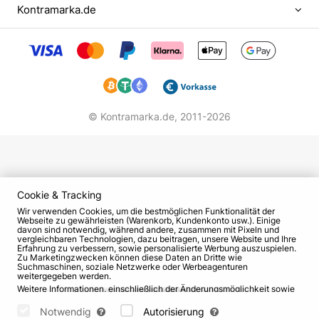
Student arbeitete nebenbei als Hausierer, wofür er
Kontramarka.de
verhaftet wurde. Um einer strafrechtlichen
Verfolgung zu entgehen, trat Dima in die
Sowjetarmee ein. Der zukünftige Künstler ging in
die Region Wologda zu den Luftabwehrtruppen.
Nach dem Militärdienst beginnt Dmitry seine
© Kontramarka.de,
2011-2026
Entwicklung als Künstler und Schauspieler. Er wird
Student am Institut für Theater, Musik und
Kinematographie. Im Alter von 23 Jahren erleidet
Nagiyev bei einer Probe einen Anfall. Nach einer
Untersuchung stellen die Ärzte eine Lähmung des
Cookie & Tracking
Gesichtsnervs fest. Der Prozess der Behandlung
Wir verwenden Cookies, um die bestmöglichen Funktionalität der
Webseite zu gewährleisten (Warenkorb, Kundenkonto usw.). Einige
bis zur vollständigen Genesung dauerte etwa 6
davon sind notwendig, während andere, zusammen mit Pixeln und
vergleichbaren Technologien, dazu beitragen, unsere Website und Ihre
Monate. Aber es war dieser Vorfall war die
Erfahrung zu verbessern, sowie personalisierte Werbung auszuspielen.
Zu Marketingzwecken können diese Daten an Dritte wie
Ursache für die "Marke" Schielen, die für den Rest
Suchmaschinen, soziale Netzwerke oder Werbeagenturen
seines Lebens wurde in der Künstlerin erhalten.
weitergegeben werden.
Weitere Informationen, einschließlich der Änderungsmöglichkeit sowie
Widerspruchsrechte, finden Sie auf den Seiten
Datenschutz
und
AGB
.
Im Jahr 1991 schließt Nagiyev sein Studium ab.
Bitte wählen Sie unten aus, welche Cookies gesetzt werden können
Notwendig
Autorisierung