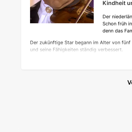
Kindheit u
Der niederlä
Schon früh in
denn das Fam
Der zukünftige Star begann im Alter von fünf
und seine Fähigkeiten ständig verbessert.
Nachdem er sich früh für einen Beruf entschie
Konservatorien - zunächst in Lüttich, dann in
berühmteste Musiker Andre Gertler, der nicht
V
Talents waren nicht umsonst.
Die Karriere des Künstlers
Zunächst stand der zukünftige Musiker unter 
Maastrichter Salonorchester, das nur aus wen
tourten sie durch ganz Europa und darüber hi