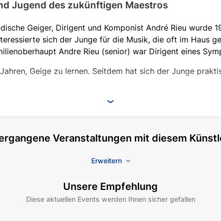
nd Jugend des zukünftigen Maestros
ndische Geiger, Dirigent und Komponist André Rieu wurde 1
teressierte sich der Junge für die Musik, die oft im Haus ge
ilienoberhaupt Andre Rieu (senior) war Dirigent eines Sym
 Jahren, Geige zu lernen. Seitdem hat sich der Junge prakt
den hatte, beschloss Andre, die beste musikalische Ausbild
 Maastricht und Brüssel. Das Studium kostete viel Energie u
 einmal die kleinsten Fehler im Spiel des zukünftigen Stars
ergangene Veranstaltungen mit diesem Künstl
Erweitern
der Obhut seines Vaters: Andre spielte in dessen Band die
Unsere Empfehlung
igen Mitgliedern bestand. Zunächst traten sie in Altersheim
Diese aktuellen Events werden Ihnen sicher gefallen
naus.