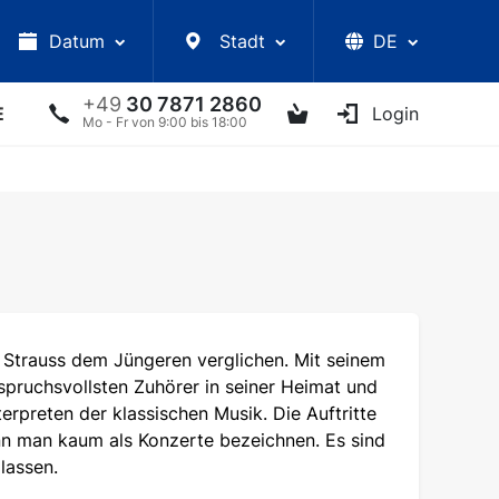
Datum
Stadt
DE
+49
30 7871 2860
E
VORLESUNGEN
UKRAINISCHE ARTISTEN
Login
AN
Mo - Fr von 9:00 bis 18:00
 Strauss dem Jüngeren verglichen. Mit seinem
spruchsvollsten Zuhörer in seiner Heimat und
erpreten der klassischen Musik. Die Auftritte
n man kaum als Konzerte bezeichnen. Es sind
lassen.