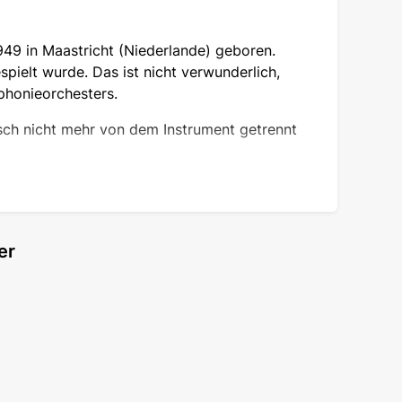
949 in Maastricht (Niederlande) geboren.
spielt wurde. Das ist nicht verwunderlich,
phonieorchesters.
isch nicht mehr von dem Instrument getrennt
ung zu erhalten, und absolvierte drei
nd Zeit. Der strengste Lehrer war der
 duldete. Aber alle Bemühungen des jungen
er
 zweite Geige. Dann gründete Rieu das
en auf und spielten berühmte Walzer, später