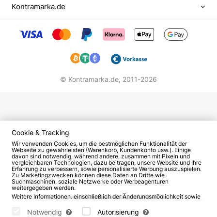
Kontramarka.de
bekannte Komposition von Whitney Houston aus
dem Film "Bodyguard" vortrug. 5 Jahre später
sang Alsu dieses Lied erneut bei der Hochzeit ihres
älteren Bruders. Die Anwesenden waren angenehm
überrascht und rieten dem Vater des Mädchens,
sie dem Produzenten Valery Belotserkovsky
vorzustellen. Nach dem Vorsingen stellte der
© Kontramarka.de,
2011-2026
Maestro das junge Talent den Musikern Vadim
Baykov und Alexander Shevchenko vor, die
schließlich viele großartige Songs für sie
schrieben.
Cookie & Tracking
Die erste Komposition in der kreativen Biografie
Wir verwenden Cookies, um die bestmöglichen Funktionalität der
Webseite zu gewährleisten (Warenkorb, Kundenkonto usw.). Einige
der Künstlerin war das Musikvideo "Winternacht",
davon sind notwendig, während andere, zusammen mit Pixeln und
vergleichbaren Technologien, dazu beitragen, unsere Website und Ihre
das auf Anhieb ein Hit und eine Visitenkarte der
Erfahrung zu verbessern, sowie personalisierte Werbung auszuspielen.
Zu Marketingzwecken können diese Daten an Dritte wie
15-jährigen Sängerin wurde. Es folgten die Songs
Suchmaschinen, soziale Netzwerke oder Werbeagenturen
weitergegeben werden.
"Sometimes" und "Spring", und im Herbst 1999
Weitere Informationen, einschließlich der Änderungsmöglichkeit sowie
präsentierte die Sängerin ihr Debütalbum mit dem
Widerspruchsrechte, finden Sie auf den Seiten
Datenschutz
und
AGB
.
Bitte wählen Sie unten aus, welche Cookies gesetzt werden können
Notwendig
Autorisierung
Titel "Alsu". In den ersten 6 Monaten verkaufte sich