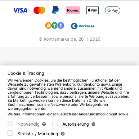
© Kontramarka.de,
2011-2026
Cookie & Tracking
Wir verwenden Cookies, um die bestmöglichen Funktionalität der
Webseite zu gewährleisten (Warenkorb, Kundenkonto usw.). Einige
davon sind notwendig, während andere, zusammen mit Pixeln und
vergleichbaren Technologien, dazu beitragen, unsere Website und Ihre
Erfahrung zu verbessern, sowie personalisierte Werbung auszuspielen.
Zu Marketingzwecken können diese Daten an Dritte wie
Suchmaschinen, soziale Netzwerke oder Werbeagenturen
weitergegeben werden.
Weitere Informationen, einschließlich der Änderungsmöglichkeit sowie
Widerspruchsrechte, finden Sie auf den Seiten
Datenschutz
und
AGB
.
Bitte wählen Sie unten aus, welche Cookies gesetzt werden können
Notwendig
Autorisierung
und bestätigen Sie durch Klicken auf "Einstellungen speichern" oder
akzeptieren Sie alle Cookies durch Klicken auf "Alle zulassen":
Statistik / Marketing