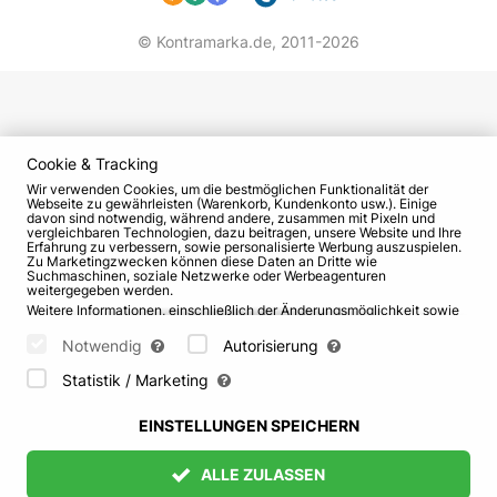
© Kontramarka.de,
2011-2026
Cookie & Tracking
Wir verwenden Cookies, um die bestmöglichen Funktionalität der
Webseite zu gewährleisten (Warenkorb, Kundenkonto usw.). Einige
davon sind notwendig, während andere, zusammen mit Pixeln und
vergleichbaren Technologien, dazu beitragen, unsere Website und Ihre
Erfahrung zu verbessern, sowie personalisierte Werbung auszuspielen.
Zu Marketingzwecken können diese Daten an Dritte wie
Suchmaschinen, soziale Netzwerke oder Werbeagenturen
weitergegeben werden.
Weitere Informationen, einschließlich der Änderungsmöglichkeit sowie
Widerspruchsrechte, finden Sie auf den Seiten
Datenschutz
und
AGB
.
Bitte wählen Sie unten aus, welche Cookies gesetzt werden können
Notwendig
Autorisierung
und bestätigen Sie durch Klicken auf "Einstellungen speichern" oder
akzeptieren Sie alle Cookies durch Klicken auf "Alle zulassen":
Statistik / Marketing
EINSTELLUNGEN SPEICHERN
ALLE ZULASSEN