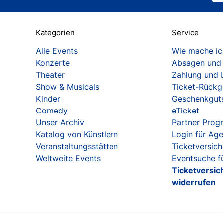
Kategorien
Service
Alle Events
Wie mache ich
Konzerte
Absagen und
Theater
Zahlung und 
Show & Musicals
Ticket-Rück
Kinder
Geschenkgut
Comedy
eTicket
Unser Archiv
Partner Pro
Katalog von Künstlern
Login für Ag
Veranstaltungsstätten
Ticketversic
Weltweite Events
Eventsuche fü
Ticketversic
widerrufen