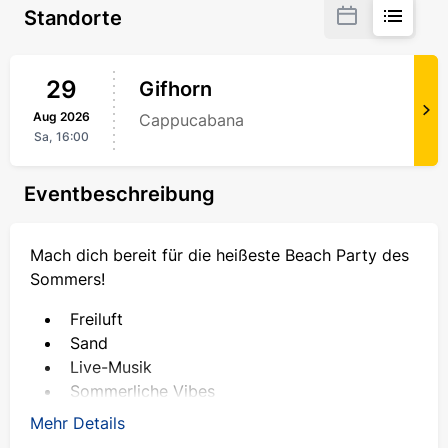
Standorte
29
Gifhorn
Aug
2026
Cappucabana
Sa,
16:00
Eventbeschreibung
Mach dich bereit für die heißeste Beach Party des
Sommers!
Freiluft
Sand
Live-Musik
Sommerliche Vibes
Mehr Details
Am 29. August könnt ihr in Gifhorn eine echte