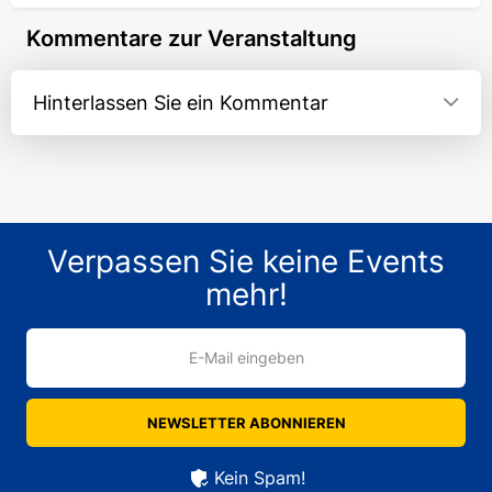
Resort-Atmosphäre erleben:
Kommentare zur Veranstaltung
Strand
Open Air
Hinterlassen Sie ein Kommentar
Live-Musik & DJs
Sommerliche Cocktails & Strandbar
Shisha-Lounge & Chill-Area
Helle russischsprachige Atmosphäre!
Auf der Bühne:
Verpassen Sie keine Events
Sweta
mehr!
Tatia Flamme
Gabriel
Beliy
E-Mail eingeben
DJ Russák
Kristina Jung
NEWSLETTER ABONNIEREN
Nadja Maximum
Kein Spam!