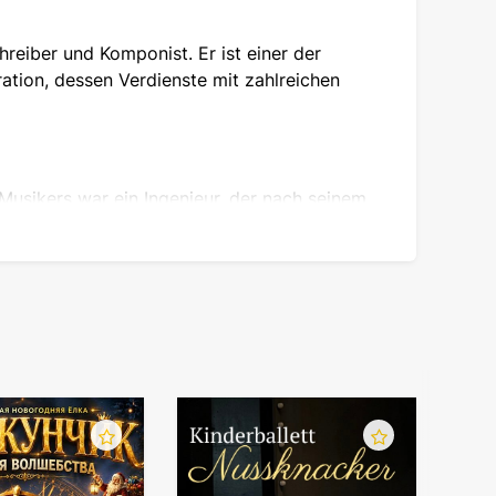
reiber und Komponist. Er ist einer der
ation, dessen Verdienste mit zahlreichen
usikers war ein Ingenieur, der nach seinem
er im örtlichen Kulturhaus leitete. Der Junge
Geige zu spielen. Es gefiel ihm nicht, dass er
isteswissenschaften fielen ihm leichter, er
n ging, wurde der Junge früh mit westlicher
eise des zukünftigen Sängers aus.
 und sang bei Schulveranstaltungen unter
ann, in der polnischen Studentengruppe
ity on Earth". Zu diesem Zeitpunkt stand