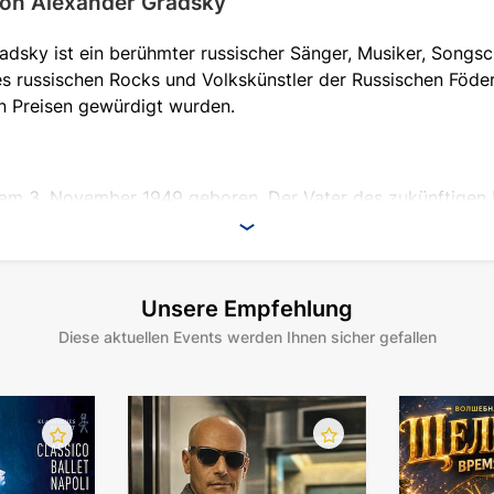
von Alexander Gradsky
dsky ist ein berühmter russischer Sänger, Musiker, Songsch
s russischen Rocks und Volkskünstler der Russischen Föder
 Preisen gewürdigt wurden.
am 3. November 1949 geboren. Der Vater des zukünftigen M
, seine Mutter war eine Schauspielerin, die ein Amateurtheat
g seine Familie nach Moskau.
Eltern in eine Musikschule. Der Junge lernte nur widerwillig 
Unsere Empfehlung
er weiterführenden Schule stach der Junge nicht hervor. Ge
Diese aktuellen Events werden Ihnen sicher gefallen
stes Gedicht. Dank seines Onkels, der oft auf Auslandsreise
ies sowohl auf das Komponieren als auch auf die Vortragsw
tiv an Laienaufführungen teil, spielte im Theaterkreis mit
nahm der Teenager den Nachnamen seiner Mutter an und beg
Alexander Gradsky vortrug, war die Komposition "The Best C