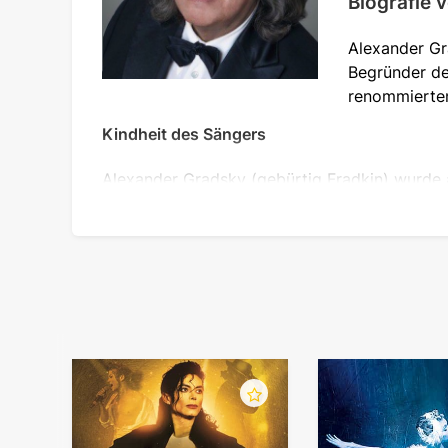
Biografie 
Alexander Gra
Begründer de
renommierten
Kindheit des Sängers
Alexander Gradsky (gebürtig Fradkin) wurde 
Studium in der Region Tscheljabinsk arbeitete
verbrachte seine Kindheit im Ural, später zo
Als Sasha 9 Jahre alt war, brachten ihn seine 
viele Stunden am Tag lernen musste. Auch in d
las viel, und mit 13 Jahren schrieb er sein er
Musik vertraut gemacht. Später wirkte sich d
Schon während seiner Schulzeit nahm Sasha ak
eigener Begleitung. Im Alter von 14 Jahren 
"Tarakany" aufzutreten. Das erste Lied, das 