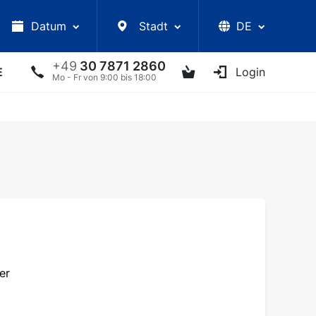
Datum
Stadt
DE
+49
30 7871 2860
E
VORLESUNGEN
UKRAINISCHE ARTISTEN
Login
AN
Mo - Fr von 9:00 bis 18:00
er