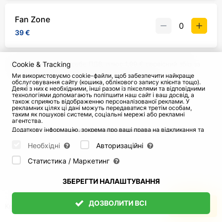
Fan Zone
39 €
Cookie & Tracking
Ціна включає в себе ПДВ, плюс
1,99 €
сервісний збір за
замовлення незалежно від кількості квитків.
Ми використовуємо cookie-файли, щоб забезпечити найкраще
обслуговування сайту (кошика, облікового запису клієнта тощо).
Деякі з них є необхідними, інші разом із пікселями та відповідними
технологіями допомагають поліпшити наш сайт і ваш досвід, а
Інформація про організатора
також сприяють відображенню персоналізованої реклами. У
рекламних цілях ці дані можуть передаватися третім особам,
таким як пошукові системи, соціальні мережі або рекламні
агентства.
Додаткову інформацію, зокрема про ваші права на відкликання та
заперечення, можна знайти на сторінці
Datenschutz
і сторінці
AGB
.
Будь ласка, виберіть нижче, які куки можуть бути встановлені, і
Необхідні
Авторизаційні
підтвердіть це натисканням кнопки "Зберегти налаштування", або
прийміть усі куки, натиснувши кнопку "Дозволити всі":
Статистика / Маркетинг
ЗБЕРЕГТИ НАЛАШТУВАННЯ
ДОЗВОЛИТИ ВСІ
Квитків не обрано
ДОДАТИ