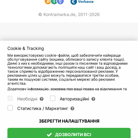
© Kontramarka.de,
2011-2026
Cookie & Tracking
Ми використовуємо cookie-файли, щоб забезпечити найкраще
обслуговування сайту (кошика, облікового запису клієнта тощо).
Деякі з них є необхідними, інші разом із пікселями та відповідними
технологіями допомагають поліпшити наш сайт і ваш досвід, а
також сприяють відображенню персоналізованої реклами. У
рекламних цілях ці дані можуть передаватися третім особам,
таким як пошукові системи, соціальні мережі або рекламні
агентства.
Додаткову інформацію, зокрема про ваші права на відкликання та
заперечення, можна знайти на сторінці
Datenschutz
і сторінці
AGB
.
Будь ласка, виберіть нижче, які куки можуть бути встановлені, і
Необхідні
Авторизаційні
підтвердіть це натисканням кнопки "Зберегти налаштування", або
прийміть усі куки, натиснувши кнопку "Дозволити всі":
Статистика / Маркетинг
ЗБЕРЕГТИ НАЛАШТУВАННЯ
ДОЗВОЛИТИ ВСІ