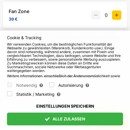
Fan Zone
39 €
Cookie & Tracking
Preis inkl. MwST, zzgl.
1,99 €
Serviceentgelt pro Bestellung.
Wir verwenden Cookies, um die bestmöglichen Funktionalität der
Webseite zu gewährleisten (Warenkorb, Kundenkonto usw.). Einige
Information zum Veranstalter
davon sind notwendig, während andere, zusammen mit Pixeln und
vergleichbaren Technologien, dazu beitragen, unsere Website und Ihre
Erfahrung zu verbessern, sowie personalisierte Werbung auszuspielen.
Zu Marketingzwecken können diese Daten an Dritte wie
Suchmaschinen, soziale Netzwerke oder Werbeagenturen
weitergegeben werden.
Weitere Informationen, einschließlich der Änderungsmöglichkeit sowie
Widerspruchsrechte, finden Sie auf den Seiten
Datenschutz
und
AGB
.
Bitte wählen Sie unten aus, welche Cookies gesetzt werden können
Notwendig
Autorisierung
und bestätigen Sie durch Klicken auf "Einstellungen speichern" oder
akzeptieren Sie alle Cookies durch Klicken auf "Alle zulassen":
Statistik / Marketing
EINSTELLUNGEN SPEICHERN
ALLE ZULASSEN
Keine Tickets ausgewählt
HINZUFÜGEN